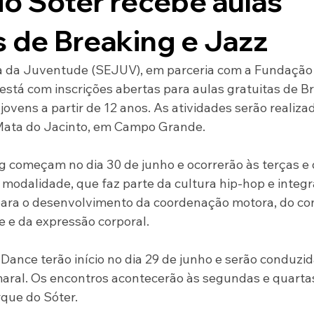
o Sóter recebe aulas
s de Breaking e Jazz
va da Juventude (SEJUV), em parceria com a Fundação 
está com inscrições abertas para aulas gratuitas de B
ovens a partir de 12 anos. As atividades serão realiza
 Mata do Jacinto, em Campo Grande.
g começam no dia 30 de junho e ocorrerão às terças e q
 modalidade, que faz parte da cultura hip-hop e integ
 para o desenvolvimento da coordenação motora, do c
de e da expressão corporal.
Dance terão início no dia 29 de junho e serão conduzid
aral. Os encontros acontecerão às segundas e quartas-
que do Sóter.