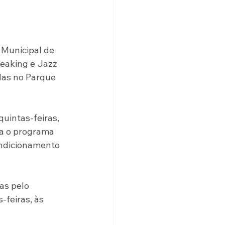
Municipal de 
reaking e Jazz 
das no Parque 
uintas-feiras, 
ra o programa 
ondicionamento 
as pelo 
feiras, às 